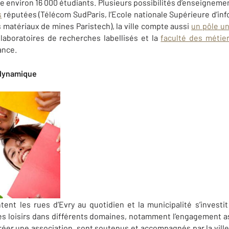
 environ 16 000 étudiants. Plusieurs possibilités d’enseignement
s
réputées (Télécom SudParis, l’Ecole nationale Supérieure d’info
s matériaux de mines Paristech), la ville compte aussi
un pôle un
 laboratoires de recherches labellisés et la
faculté des métie
ance.
ynamique
nt les rues d’Evry au quotidien et la municipalité s’invest
es loisirs dans différents domaines, notamment l’engagement a
créer une association, sont soutenus et accompagnés par la ville