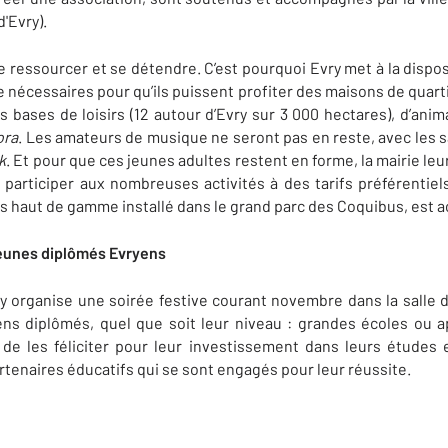
d'Evry).
t se ressourcer et se détendre. C’est pourquoi Evry met à la dispo
e nécessaires pour qu’ils puissent profiter des maisons de quar
es bases de loisirs (12 autour d’Evry sur 3 000 hectares), d’ani
ora
. Les amateurs de musique ne seront pas en reste, avec les 
k
. Et pour que ces jeunes adultes restent en forme, la mairie le
participer aux nombreuses activités à des tarifs préférentiel
ls haut de gamme installé dans le grand parc des Coquibus, est 
jeunes diplômés Evryens
vry organise une soirée festive courant novembre dans la salle
ns diplômés, quel que soit leur niveau : grandes écoles ou a
n de les féliciter pour leur investissement dans leurs étude
tenaires éducatifs qui se sont engagés pour leur réussite.