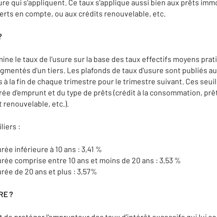
re qui s'appliquent. Ce taux s'applique aussi bien aux prêts immob
ts en compte, ou aux crédits renouvelable, etc.
?
ne le taux de l'usure sur la base des taux effectifs moyens prat
mentés d’un tiers. Les plafonds de taux d'usure sont publiés au 
a fin de chaque trimestre pour le trimestre suivant. Ces seuils
e d'emprunt et du type de prêts (crédit à la consommation, prêts
 renouvelable, etc.).
iers :
rée inférieure à 10 ans : 3,41 %
durée comprise entre 10 ans et moins de 20 ans : 3,53 %
urée de 20 ans et plus : 3,57%
RE ?
 de protéger l'emprunteur des taux d’intérêt excessifs qui lui s