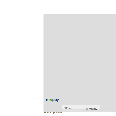
Afficher sur la carte :
Agence
Vue globale
2
Surface totale : 38,0 m
Type d'appartement : F2
Nombre de pièces : 2
[Voir le détail]
Équipements
500 m
©
Mappy
Les plus