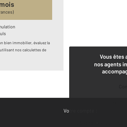
 mois
rances)
mulation
uls
n bien immobilier, évaluez la
utilisant nos calculettes de
Vous êtes 
nos agents i
accompagn
Co
Deman
Votre compte :
Accéder à mon compte