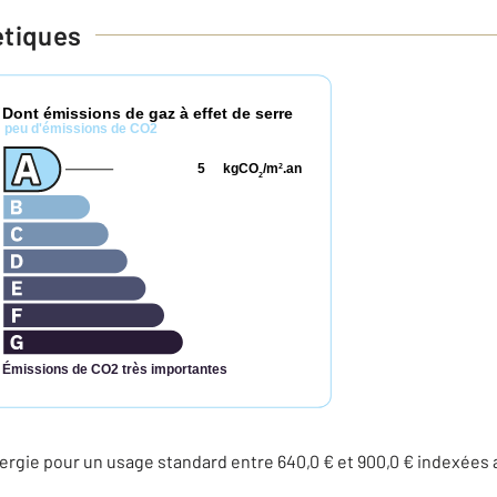
étiques
Dont émissions de gaz à effet de serre
*
peu d'émissions de CO2
5
kgCO
/m
.an
2
2
Émissions de CO2 très importantes
ergie pour un usage standard entre 640,0 € et 900,0 € indexée