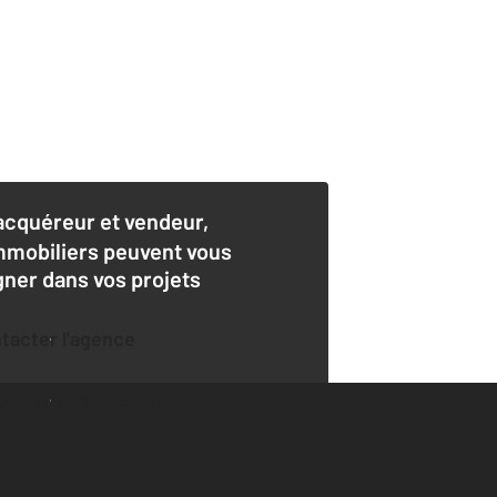
acquéreur et vendeur,
mmobiliers peuvent vous
er dans vos projets
ntacter l'agence
der une estimation