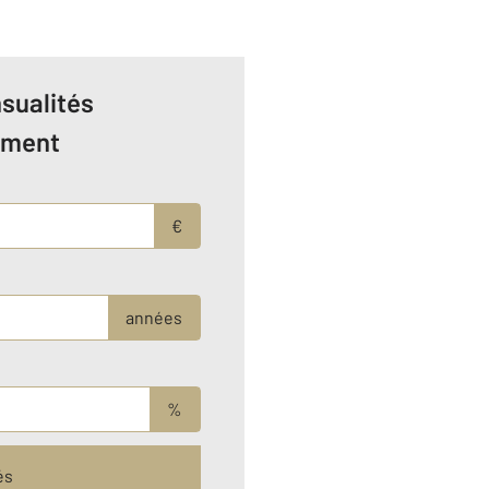
sualités
ement
€
années
%
és