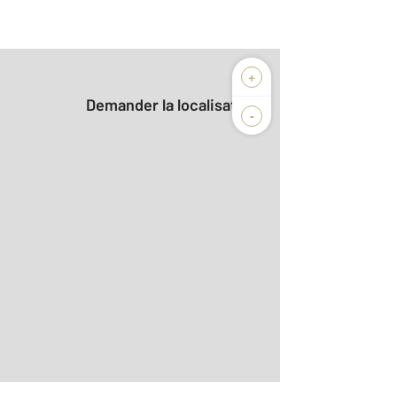
+
Demander la localisation
-
2
7