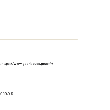
:
https://www.georisques.gouv.fr/
1000,0 €