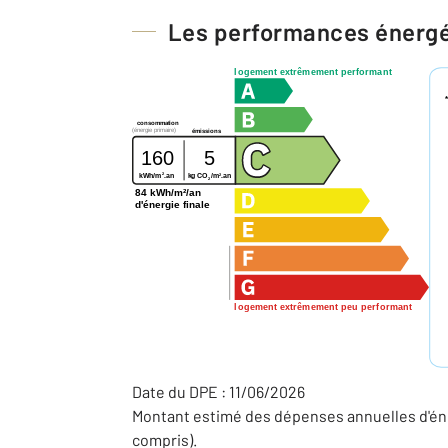
Les performances énerg
logement extrêmement performant
consommation
(énergie primaire)
émissions
160
5
2
2
kg CO
/m
.an
kWh/m
.an
2
84 kWh/m²/an
d'énergie finale
logement extrêmement peu performant
Date du DPE : 11/06/2026
Montant estimé des dépenses annuelles d'én
compris).