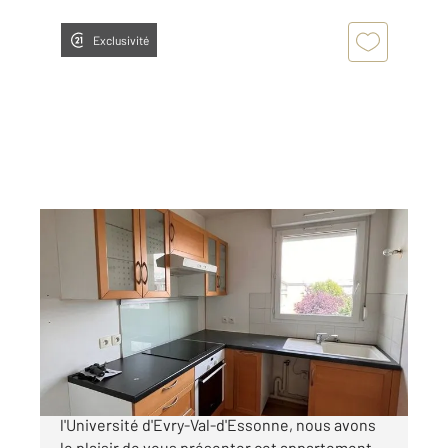
Exclusivité
COURCOURONNES 91
2
42,20 m
, 2 pièces
Ref : 5665
Appartement F2 à vendre
135 000 €
Situé en hyper centre d'Evry, proche de
l'Université d'Evry-Val-d'Essonne, nous avons
le plaisir de vous présenter cet appartement