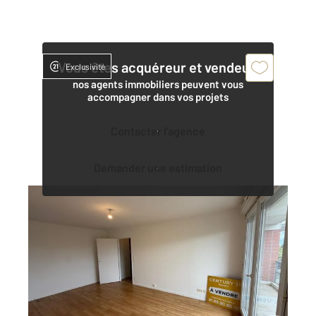
Vous êtes acquéreur et vendeur,
Exclusivité
nos agents immobiliers peuvent vous
accompagner dans vos projets
Contacter l'agence
Demander une estimation
EVRY 91
2
37,96 m
, 2 pièces
Ref : 4142
Appartement F2 à vendre
134 000 €