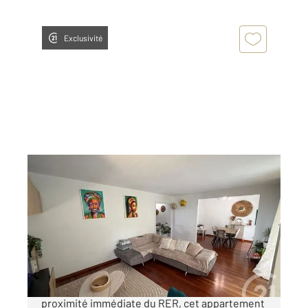
Exclusivité
RIS ORANGIS 91
2
100,19 m
, 5 pièces
Ref : 4918
Appartement F5 à vendre
165 000 €
Situé d'un immeuble avec ascenseur, à
proximité immédiate du RER, cet appartement