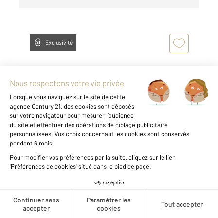
Exclusivité
EVRY 91
2
78,32 m
, 4 pièces
Ref : 5620
Appartement F4 à vendre
169 900 €
Visiter le site dédié
Créer une alerte