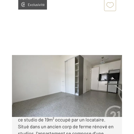
Exclusivité
EVRY 91
2
19,15 m
, 1 pièce
Ref : 5277
Appartement F1 à vendre
67 000 €
Century 21 Eureka vous propose en exclusivité
ce studio de 19m² occupé par un locataire.
Situé dans un ancien corp de ferme rénové en
studios, l'appartement se compose d'une