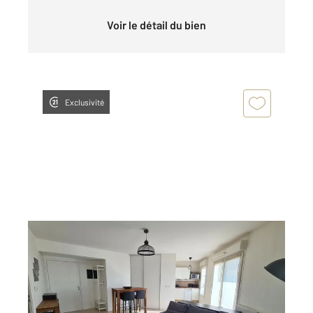
Voir le détail du bien
Exclusivité
EVRY 91
2
60,19 m
, 3 pièces
Ref : 5636
Appartement F3 à vendre