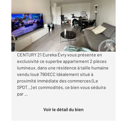
EVRY 91
2
46,51 m
, 2 pièces
Ref : 5596
Appartement F2 à vendre
114 000 €
Visiter le site dédié
CENTURY 21 Eureka Évry vous présente en
exclusivité ce superbe appartement 2 pièces
lumineux, dans une résidence à taille humaine
vendu loué 790€CC Idéalement situé à
proximité immédiate des commerces (Le
SPOT...) et commodités, ce bien vous séduira
par ...
Voir le détail du bien