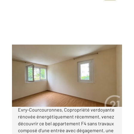
EVRY 91
2
76,40 m
, 4 pièces
Ref : 5524
Appartement F4 à vendre
165 000 €
Visiter le site dédié
Evry-Courcouronnes, Copropriété verdoyante
rénovée énergétiquement récemment, venez
découvrir ce bel appartement F4 sans travaux
composé d'une entrée avec dégagement, une