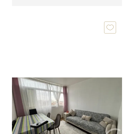
EVRY 91
2
68,09 m
, 4 pièces
Ref : 5646
Appartement F4 à vendre
115 000 €