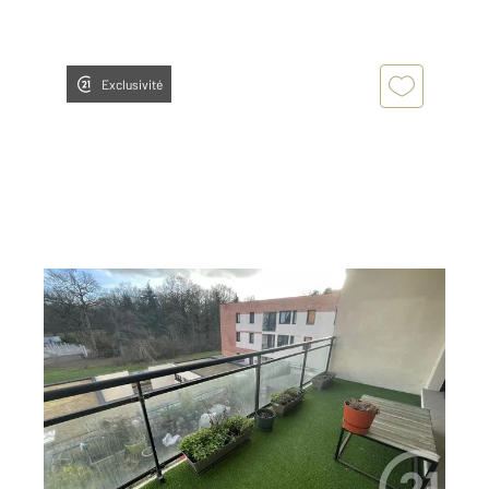
Exclusivité
EVRY 91
2
81,38 m
, 4 pièces
Ref : 5358
Appartement F4 à vendre
200 000 €
Visiter le site dédié