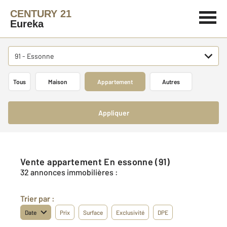
CENTURY 21
Eureka
91 - Essonne
Tous
Maison
Appartement
Autres
Appliquer
Vente appartement En essonne (91)
32 annonces immobilières :
Trier par :
Date
Prix
Surface
Exclusivité
DPE