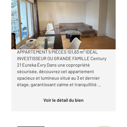
2
101,63 m
, 5 pièces
Ref : 5429
Appartement à vendre
159 900 €
À VENDRE EVRY / SECTEUR DECAUVILLE
APPARTEMENT 5 PIÈCES 101,63 m² IDÉAL
INVESTISSEUR OU GRANDE FAMILLE Century
21 Eureka Évry Dans une copropriété
sécurisée, découvrez cet appartement
spacieux et lumineux situé au 3 et dernier
étage, garantissant calme et tranquillité ...
Voir le détail du bien