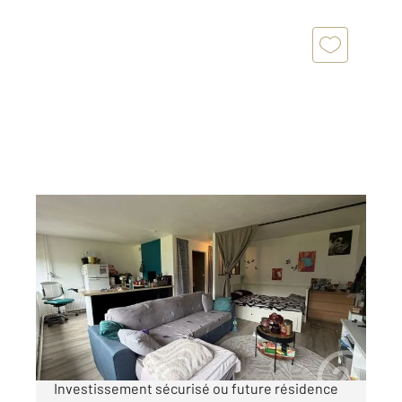
EVRY 91
2
34 m
, 1 pièce
Ref : 5581
Appartement F1 à vendre
110 000 €
Grand studio / F1 VENDU LOUE 860€
Investissement sécurisé ou future résidence