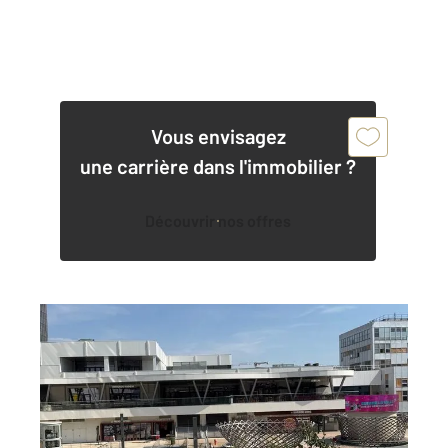
Vous envisagez
une carrière dans l'immobilier ?
Découvrir nos offres
EVRY 91
2
97,71 m
, 3 pièces
Ref : 5643
Appartement F4 à vendre
160 900 €