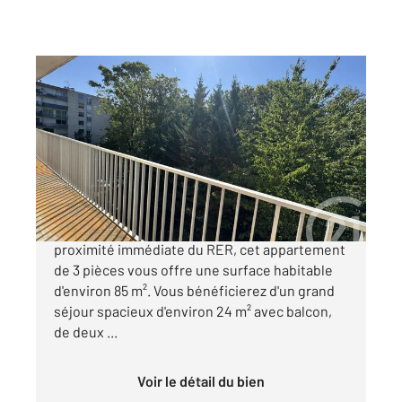
RIS ORANGIS 91
2
84,45 m
, 3 pièces
Ref : 5441
Appartement F3 à vendre
148 000 €
Situé d'un immeuble avec ascenseur, à
proximité immédiate du RER, cet appartement
de 3 pièces vous offre une surface habitable
d'environ 85 m². Vous bénéficierez d'un grand
séjour spacieux d'environ 24 m² avec balcon,
de deux ...
Voir le détail du bien