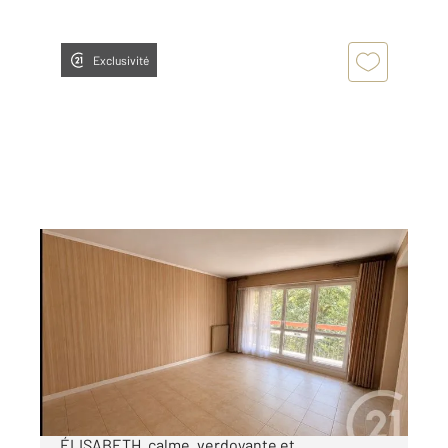
Exclusivité
EVRY 91
2
87,68 m
, 4 pièces
Ref : 5661
Appartement à vendre
182 000 €
Dans la très recherchée RÉSIDENCE DU PARC
ÉLISABETH, calme, verdoyante et